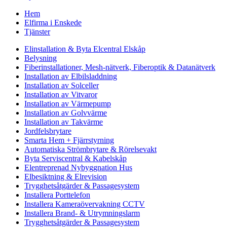
Hem
Elfirma i Enskede
Tjänster
Elinstallation & Byta Elcentral Elskåp
Belysning
Fiberinstallationer, Mesh-nätverk, Fiberoptik & Datanätverk
Installation av Elbilsladdning
Installation av Solceller
Installation av Vitvaror
Installation av Värmepump
Installation av Golvvärme
Installation av Takvärme
Jordfelsbrytare
Smarta Hem + Fjärrstyrning
Automatiska Strömbrytare & Rörelsevakt
Byta Serviscentral & Kabelskåp
Elentreprenad Nybyggnation Hus
Elbesiktning & Elrevision
Trygghetsåtgärder & Passagesystem
Installera Porttelefon
Installera Kameraövervakning CCTV
Installera Brand- & Utrymningslarm
Trygghetsåtgärder & Passagesystem