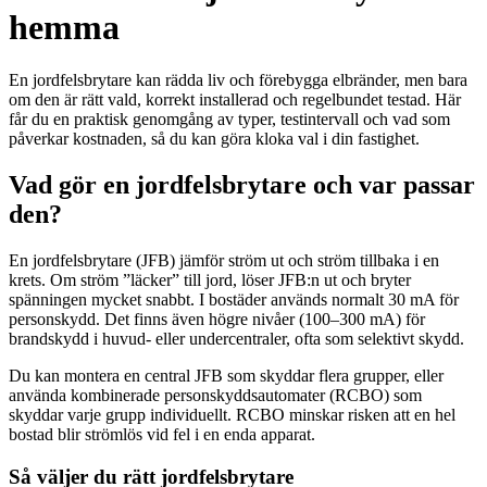
hemma
En jordfelsbrytare kan rädda liv och förebygga elbränder, men bara
om den är rätt vald, korrekt installerad och regelbundet testad. Här
får du en praktisk genomgång av typer, testintervall och vad som
påverkar kostnaden, så du kan göra kloka val i din fastighet.
Vad gör en jordfelsbrytare och var passar
den?
En jordfelsbrytare (JFB) jämför ström ut och ström tillbaka i en
krets. Om ström ”läcker” till jord, löser JFB:n ut och bryter
spänningen mycket snabbt. I bostäder används normalt 30 mA för
personskydd. Det finns även högre nivåer (100–300 mA) för
brandskydd i huvud- eller undercentraler, ofta som selektivt skydd.
Du kan montera en central JFB som skyddar flera grupper, eller
använda kombinerade personskyddsautomater (RCBO) som
skyddar varje grupp individuellt. RCBO minskar risken att en hel
bostad blir strömlös vid fel i en enda apparat.
Så väljer du rätt jordfelsbrytare