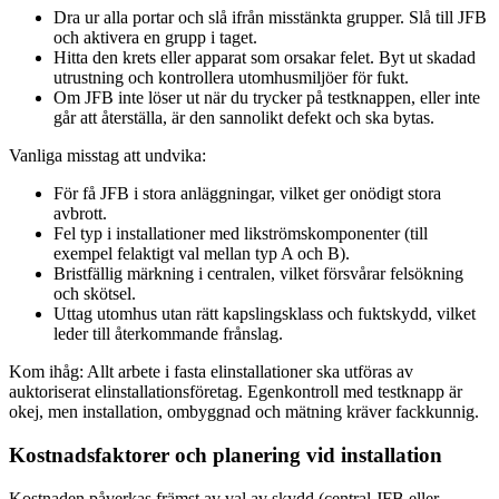
Dra ur alla portar och slå ifrån misstänkta grupper. Slå till JFB
och aktivera en grupp i taget.
Hitta den krets eller apparat som orsakar felet. Byt ut skadad
utrustning och kontrollera utomhusmiljöer för fukt.
Om JFB inte löser ut när du trycker på testknappen, eller inte
går att återställa, är den sannolikt defekt och ska bytas.
Vanliga misstag att undvika:
För få JFB i stora anläggningar, vilket ger onödigt stora
avbrott.
Fel typ i installationer med likströmskomponenter (till
exempel felaktigt val mellan typ A och B).
Bristfällig märkning i centralen, vilket försvårar felsökning
och skötsel.
Uttag utomhus utan rätt kapslingsklass och fuktskydd, vilket
leder till återkommande frånslag.
Kom ihåg: Allt arbete i fasta elinstallationer ska utföras av
auktoriserat elinstallationsföretag. Egenkontroll med testknapp är
okej, men installation, ombyggnad och mätning kräver fackkunnig.
Kostnadsfaktorer och planering vid installation
Kostnaden påverkas främst av val av skydd (central JFB eller