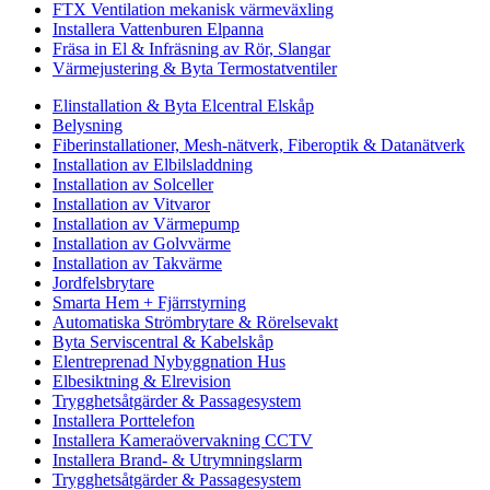
FTX Ventilation mekanisk värmeväxling
Installera Vattenburen Elpanna
Fräsa in El & Infräsning av Rör, Slangar
Värmejustering & Byta Termostatventiler
Elinstallation & Byta Elcentral Elskåp
Belysning
Fiberinstallationer, Mesh-nätverk, Fiberoptik & Datanätverk
Installation av Elbilsladdning
Installation av Solceller
Installation av Vitvaror
Installation av Värmepump
Installation av Golvvärme
Installation av Takvärme
Jordfelsbrytare
Smarta Hem + Fjärrstyrning
Automatiska Strömbrytare & Rörelsevakt
Byta Serviscentral & Kabelskåp
Elentreprenad Nybyggnation Hus
Elbesiktning & Elrevision
Trygghetsåtgärder & Passagesystem
Installera Porttelefon
Installera Kameraövervakning CCTV
Installera Brand- & Utrymningslarm
Trygghetsåtgärder & Passagesystem