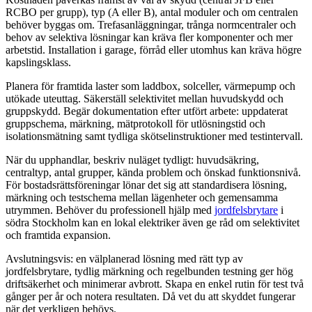
RCBO per grupp), typ (A eller B), antal moduler och om centralen
behöver byggas om. Trefasanläggningar, trånga normcentraler och
behov av selektiva lösningar kan kräva fler komponenter och mer
arbetstid. Installation i garage, förråd eller utomhus kan kräva högre
kapslingsklass.
Planera för framtida laster som laddbox, solceller, värmepump och
utökade uteuttag. Säkerställ selektivitet mellan huvudskydd och
gruppskydd. Begär dokumentation efter utfört arbete: uppdaterat
gruppschema, märkning, mätprotokoll för utlösningstid och
isolationsmätning samt tydliga skötselinstruktioner med testintervall.
När du upphandlar, beskriv nuläget tydligt: huvudsäkring,
centraltyp, antal grupper, kända problem och önskad funktionsnivå.
För bostadsrättsföreningar lönar det sig att standardisera lösning,
märkning och testschema mellan lägenheter och gemensamma
utrymmen. Behöver du professionell hjälp med
jordfelsbrytare
i
södra Stockholm kan en lokal elektriker även ge råd om selektivitet
och framtida expansion.
Avslutningsvis: en välplanerad lösning med rätt typ av
jordfelsbrytare, tydlig märkning och regelbunden testning ger hög
driftsäkerhet och minimerar avbrott. Skapa en enkel rutin för test två
gånger per år och notera resultaten. Då vet du att skyddet fungerar
när det verkligen behövs.