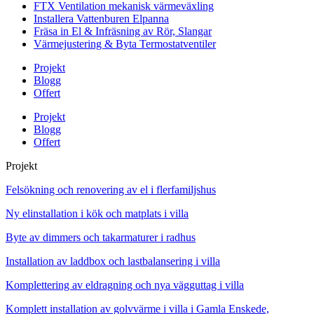
FTX Ventilation mekanisk värmeväxling
Installera Vattenburen Elpanna
Fräsa in El & Infräsning av Rör, Slangar
Värmejustering & Byta Termostatventiler
Projekt
Blogg
Offert
Projekt
Blogg
Offert
Projekt
Felsökning och renovering av el i flerfamiljshus
Ny elinstallation i kök och matplats i villa
Byte av dimmers och takarmaturer i radhus
Installation av laddbox och lastbalansering i villa
Komplettering av eldragning och nya vägguttag i villa
Komplett installation av golvvärme i villa i Gamla Enskede,