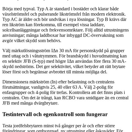
Börja med typval. Typ A är standard i bostäder och klarar både
växelströmsfel och pulserande likströmsfel från modern elektronik.
Typ AC är äldre och bör undvikas i nya lösningar. Typ B krävs där
ren likström kan förekomma, till exempel vissa laddare,
solcellsanläggningar och frekvensomriktare. Följ alltid utrustningens
anvisningar; många laddboxar har inbyggd DC-övervakning som
avgör vilket skydd som behövs.
Välj märkutlösningsström IΔn 30 mA för personskydd på grupper
med uttag och i våtutrymmen. För brandskydd i huvudmatning kan
en selektiv JFB (S-typ) med högre IΔn användas före flera 30 mA-
skydd nedströms. Det ger selektivitet, vilket betyder att rätt brytare
löser först och begränsar avbrottet till minsta möjliga del.
Dimensionera märkström (In) efter belastning och centralens
förutsättningar, vanligtvis 25, 40 eller 63 A. Välj 2-polig för
enfasgrupper och 4-polig för trefas. Kontrollera att det finns plats i
centralen. Om det är trångt, kan RCBO vara smidigare än en central
JFB med många dvärgbrytare.
Testintervall och egenkontroll som fungerar
Testa jordfelsbrytaren minst två gånger per år och efter större
förändringar, som ombyggnad, ny utrustning eller åskoväder. För