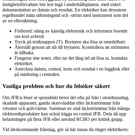
fastighetsförvaltare bör test ingå i underhållsplanen, med enkel
dokumentation av datum och resultat. En elektriker kan dessutom
regelbundet mäta utlösningstid och -ström med instrument som del
av en elbesiktning.
Förbered: stäng av känslig elektronik och informera boende
om kort avbrott.
Tryck på testknappen (T). Brytaren ska lösa ut omedelbart.
Återställ genom att slå till brytaren. Kontrollera att strömmen
är tillbaka.
Fungerar inte testet, eller tar det lång tid att lösa ut, kontakta
elektriker.
Anteckna datum, central, krets och resultat i en loggbok eller
på märkning i centralen.
Vanliga problem och hur du felsöker säkert
Om JFB:n löser ut sporadiskt beror det ofta på fukt i utomhusuttag,
skadade apparater, gamla skarvsladdar eller läckströmmar från
vitvaror och golvvärme. Summan av små läckströmmar från många
elektronikprodukter kan också trigga en central JFB. Dela då upp
belastningen på flera JFB eller använd RCBO per kritisk grupp.
Vid återkommande frånslag, gör så här innan du ringer elektrikern: