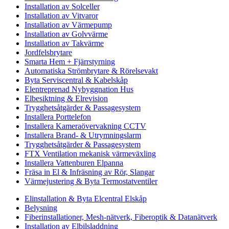
Installation av Solceller
Installation av Vitvaror
Installation av Värmepump
Installation av Golvvärme
Installation av Takvärme
Jordfelsbrytare
Smarta Hem + Fjärrstyrning
Automatiska Strömbrytare & Rörelsevakt
Byta Serviscentral & Kabelskåp
Elentreprenad Nybyggnation Hus
Elbesiktning & Elrevision
Trygghetsåtgärder & Passagesystem
Installera Porttelefon
Installera Kameraövervakning CCTV
Installera Brand- & Utrymningslarm
Trygghetsåtgärder & Passagesystem
FTX Ventilation mekanisk värmeväxling
Installera Vattenburen Elpanna
Fräsa in El & Infräsning av Rör, Slangar
Värmejustering & Byta Termostatventiler
Elinstallation & Byta Elcentral Elskåp
Belysning
Fiberinstallationer, Mesh-nätverk, Fiberoptik & Datanätverk
Installation av Elbilsladdning