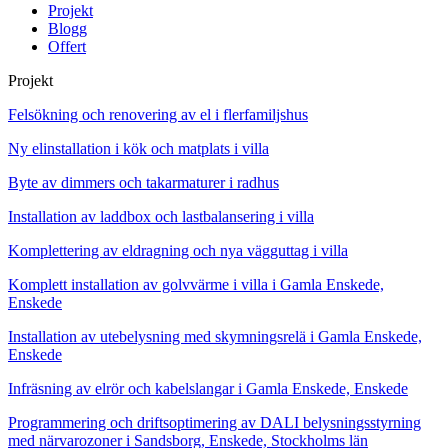
Projekt
Blogg
Offert
Projekt
Felsökning och renovering av el i flerfamiljshus
Ny elinstallation i kök och matplats i villa
Byte av dimmers och takarmaturer i radhus
Installation av laddbox och lastbalansering i villa
Komplettering av eldragning och nya vägguttag i villa
Komplett installation av golvvärme i villa i Gamla Enskede,
Enskede
Installation av utebelysning med skymningsrelä i Gamla Enskede,
Enskede
Infräsning av elrör och kabelslangar i Gamla Enskede, Enskede
Programmering och driftsoptimering av DALI belysningsstyrning
med närvarozoner i Sandsborg, Enskede, Stockholms län