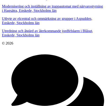
Modernisering och inställning av trappautomat med närvarostyrning
i Hagsätra, Enskede, Stockholms län
Utbyte av elcentral och ommärkning av grupper i Aspudden,
Enskede, Stockholms län
Utredning och åtgärd av återkommande jordfelslarm i Blåsut,
Enskede, Stockholms län
© 2026