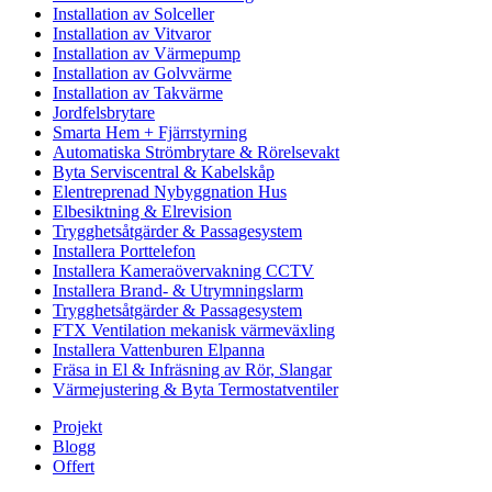
Installation av Solceller
Installation av Vitvaror
Installation av Värmepump
Installation av Golvvärme
Installation av Takvärme
Jordfelsbrytare
Smarta Hem + Fjärrstyrning
Automatiska Strömbrytare & Rörelsevakt
Byta Serviscentral & Kabelskåp
Elentreprenad Nybyggnation Hus
Elbesiktning & Elrevision
Trygghetsåtgärder & Passagesystem
Installera Porttelefon
Installera Kameraövervakning CCTV
Installera Brand- & Utrymningslarm
Trygghetsåtgärder & Passagesystem
FTX Ventilation mekanisk värmeväxling
Installera Vattenburen Elpanna
Fräsa in El & Infräsning av Rör, Slangar
Värmejustering & Byta Termostatventiler
Projekt
Blogg
Offert