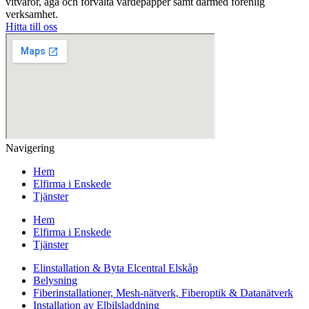
vitvaror, äga och förvalta värdepapper samt därmed förenlig
verksamhet.
Hitta till oss
Navigering
Hem
Elfirma i Enskede
Tjänster
Hem
Elfirma i Enskede
Tjänster
Elinstallation & Byta Elcentral Elskåp
Belysning
Fiberinstallationer, Mesh-nätverk, Fiberoptik & Datanätverk
Installation av Elbilsladdning