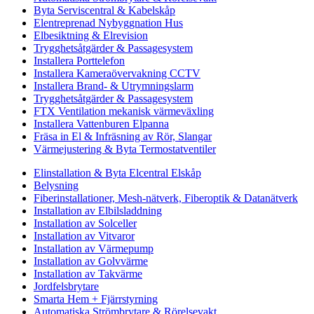
Byta Serviscentral & Kabelskåp
Elentreprenad Nybyggnation Hus
Elbesiktning & Elrevision
Trygghetsåtgärder & Passagesystem
Installera Porttelefon
Installera Kameraövervakning CCTV
Installera Brand- & Utrymningslarm
Trygghetsåtgärder & Passagesystem
FTX Ventilation mekanisk värmeväxling
Installera Vattenburen Elpanna
Fräsa in El & Infräsning av Rör, Slangar
Värmejustering & Byta Termostatventiler
Elinstallation & Byta Elcentral Elskåp
Belysning
Fiberinstallationer, Mesh-nätverk, Fiberoptik & Datanätverk
Installation av Elbilsladdning
Installation av Solceller
Installation av Vitvaror
Installation av Värmepump
Installation av Golvvärme
Installation av Takvärme
Jordfelsbrytare
Smarta Hem + Fjärrstyrning
Automatiska Strömbrytare & Rörelsevakt