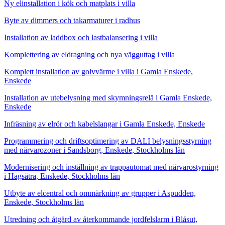
Ny elinstallation i kök och matplats i villa
Byte av dimmers och takarmaturer i radhus
Installation av laddbox och lastbalansering i villa
Komplettering av eldragning och nya vägguttag i villa
Komplett installation av golvvärme i villa i Gamla Enskede,
Enskede
Installation av utebelysning med skymningsrelä i Gamla Enskede,
Enskede
Infräsning av elrör och kabelslangar i Gamla Enskede, Enskede
Programmering och driftsoptimering av DALI belysningsstyrning
med närvarozoner i Sandsborg, Enskede, Stockholms län
Modernisering och inställning av trappautomat med närvarostyrning
i Hagsätra, Enskede, Stockholms län
Utbyte av elcentral och ommärkning av grupper i Aspudden,
Enskede, Stockholms län
Utredning och åtgärd av återkommande jordfelslarm i Blåsut,