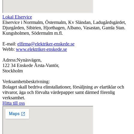
Lokal Elservice
Elservice i Norrmalm, Östermalm, Kv Sländan, Ladugårdsgärdet,
Djurgården, Sibirien, Hjorthagen, Albano, Vasastan, Gamla Stan.
Kungsholmen, Södermalm m.fl.
E-mail:
elfirma@elektriker-enskede.se
Webb:
www.elektriker-enskede.se
Adress:Nynäsvägen,
122 34 Enskede Årsta-Vantör,
Stockholm
Verksamhetsbeskrivning:
Bolaget skall bedriva elinstallationer, försäljning av elartiklar och
vitvaror, äga och förvalta värdepapper samt därmed förenlig
verksamhet.
Hitta till oss