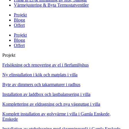
Värmejustering & Byta Termostatventiler
Projekt
Blogg
Offert
Projekt
Blogg
Offert
Projekt
Felsökning och renovering av el i flerfamiljshus
Ny elinstallation i kök och matplats i villa
Byte av dimmers och takarmaturer i radhus
Installation av laddbox och lastbalansering i villa
Komplettering av eldragning och nya vägguttag i villa
Komplett installation av golvvärme i villa i Gamla Enskede,
Enskede
Installation av utebelysning med skymningsrelä i Gamla Enskede,