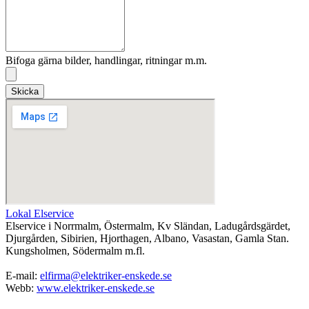
Bifoga gärna bilder, handlingar, ritningar m.m.
Skicka
Lokal Elservice
Elservice i Norrmalm, Östermalm, Kv Sländan, Ladugårdsgärdet,
Djurgården, Sibirien, Hjorthagen, Albano, Vasastan, Gamla Stan.
Kungsholmen, Södermalm m.fl.
E-mail:
elfirma@elektriker-enskede.se
Webb:
www.elektriker-enskede.se