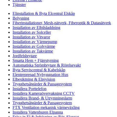
Tjänster
Elinstallation & Byta Elcentral Elskåp
Belysning
Fiberinstallationer, Mesh-nätverk, Fiberoptik & Datanätverk
Installation av Elbilsladdning
Installation av Solceller
Installation av Vitvaror
Installation av Värmepump
Installation av Golvvärme
Installation av Takvärme
Jordfelsbrytare
Smarta Hem + Fjärrstyrning
Automatiska Strömbrytare & Rörelsevakt
Byta Serviscentral & Kabelskåp
Elentreprenad Nybyggnation Hus
Elbesiktning & Elrevision
Trygghetsåtgärder & Passagesystem
Installera Porttelefon
Installera Kameraövervakning CCTV
Installera Brand- & Utrymningslarm
Trygghetsåtgärder & Passagesystem
FTX Ventilation mekanisk värmeväxling
Installera Vattenburen Elpanna
Fräsa in El & Infräsning av Rör, Slangar