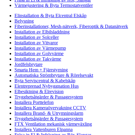
Värmejustering & Byta Termostatventiler
Elinstallation & Byta Elcentral Elskåp
Belysning
Fiberinstallationer, Mesh-nätverk, Fiberoptik & Datanätverk
Installation av Elbilsladdning
Installation av Solceller
Installation av Vitvaror
Installation av Värmepump
Installation av Golvvärme
Installation av Takvärme
Jordfelsbrytare
Smarta Hem + Fjärrstyrning
Automatiska Strömbrytare & Rörelsevakt
Byta Serviscentral & Kabelskåp
Elentreprenad Nybyggnation Hus
Elbesiktning & Elrevision
Trygghetsåtgärder & Passagesystem
Installera Porttelefon
Installera Kameraövervakning CCTV
Installera Brand- & Utrymningslarm
Trygghetsåtgärder & Passagesystem
FTX Ventilation mekanisk värmeväxling
Installera Vattenburen Elpanna
Fräsa in El & Infräsning av Rör, Slangar