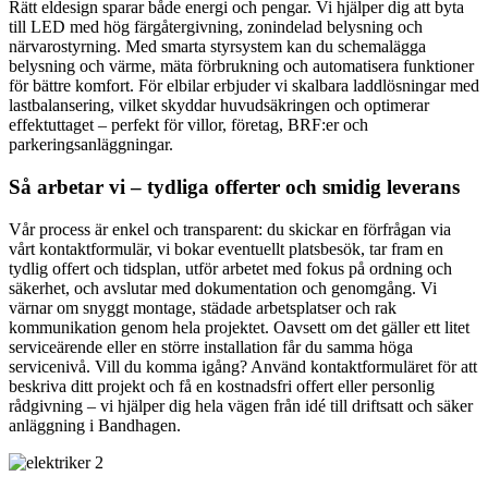
Rätt eldesign sparar både energi och pengar. Vi hjälper dig att byta
till LED med hög färgåtergivning, zonindelad belysning och
närvarostyrning. Med smarta styrsystem kan du schemalägga
belysning och värme, mäta förbrukning och automatisera funktioner
för bättre komfort. För elbilar erbjuder vi skalbara laddlösningar med
lastbalansering, vilket skyddar huvudsäkringen och optimerar
effektuttaget – perfekt för villor, företag, BRF:er och
parkeringsanläggningar.
Så arbetar vi – tydliga offerter och smidig leverans
Vår process är enkel och transparent: du skickar en förfrågan via
vårt kontaktformulär, vi bokar eventuellt platsbesök, tar fram en
tydlig offert och tidsplan, utför arbetet med fokus på ordning och
säkerhet, och avslutar med dokumentation och genomgång. Vi
värnar om snyggt montage, städade arbetsplatser och rak
kommunikation genom hela projektet. Oavsett om det gäller ett litet
serviceärende eller en större installation får du samma höga
servicenivå. Vill du komma igång? Använd kontaktformuläret för att
beskriva ditt projekt och få en kostnadsfri offert eller personlig
rådgivning – vi hjälper dig hela vägen från idé till driftsatt och säker
anläggning i Bandhagen.