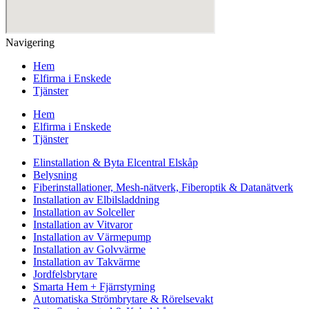
Navigering
Hem
Elfirma i Enskede
Tjänster
Hem
Elfirma i Enskede
Tjänster
Elinstallation & Byta Elcentral Elskåp
Belysning
Fiberinstallationer, Mesh-nätverk, Fiberoptik & Datanätverk
Installation av Elbilsladdning
Installation av Solceller
Installation av Vitvaror
Installation av Värmepump
Installation av Golvvärme
Installation av Takvärme
Jordfelsbrytare
Smarta Hem + Fjärrstyrning
Automatiska Strömbrytare & Rörelsevakt