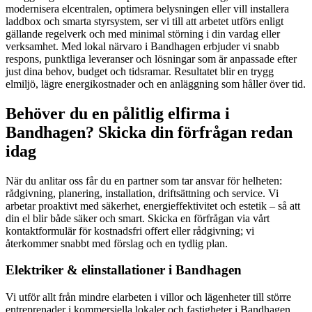
modernisera elcentralen, optimera belysningen eller vill installera
laddbox och smarta styrsystem, ser vi till att arbetet utförs enligt
gällande regelverk och med minimal störning i din vardag eller
verksamhet. Med lokal närvaro i Bandhagen erbjuder vi snabb
respons, punktliga leveranser och lösningar som är anpassade efter
just dina behov, budget och tidsramar. Resultatet blir en trygg
elmiljö, lägre energikostnader och en anläggning som håller över tid.
Behöver du en pålitlig elfirma i
Bandhagen? Skicka din förfrågan redan
idag
När du anlitar oss får du en partner som tar ansvar för helheten:
rådgivning, planering, installation, driftsättning och service. Vi
arbetar proaktivt med säkerhet, energieffektivitet och estetik – så att
din el blir både säker och smart. Skicka en förfrågan via vårt
kontaktformulär för kostnadsfri offert eller rådgivning; vi
återkommer snabbt med förslag och en tydlig plan.
Elektriker & elinstallationer i Bandhagen
Vi utför allt från mindre elarbeten i villor och lägenheter till större
entreprenader i kommersiella lokaler och fastigheter i Bandhagen