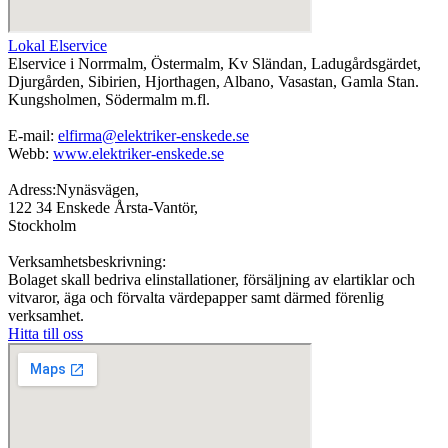
Lokal Elservice
Elservice i Norrmalm, Östermalm, Kv Sländan, Ladugårdsgärdet,
Djurgården, Sibirien, Hjorthagen, Albano, Vasastan, Gamla Stan.
Kungsholmen, Södermalm m.fl.
E-mail:
elfirma@elektriker-enskede.se
Webb:
www.elektriker-enskede.se
Adress:Nynäsvägen,
122 34 Enskede Årsta-Vantör,
Stockholm
Verksamhetsbeskrivning:
Bolaget skall bedriva elinstallationer, försäljning av elartiklar och
vitvaror, äga och förvalta värdepapper samt därmed förenlig
verksamhet.
Hitta till oss