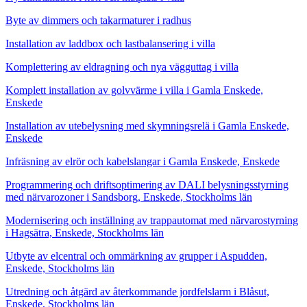
Byte av dimmers och takarmaturer i radhus
Installation av laddbox och lastbalansering i villa
Komplettering av eldragning och nya vägguttag i villa
Komplett installation av golvvärme i villa i Gamla Enskede,
Enskede
Installation av utebelysning med skymningsrelä i Gamla Enskede,
Enskede
Infräsning av elrör och kabelslangar i Gamla Enskede, Enskede
Programmering och driftsoptimering av DALI belysningsstyrning
med närvarozoner i Sandsborg, Enskede, Stockholms län
Modernisering och inställning av trappautomat med närvarostyrning
i Hagsätra, Enskede, Stockholms län
Utbyte av elcentral och ommärkning av grupper i Aspudden,
Enskede, Stockholms län
Utredning och åtgärd av återkommande jordfelslarm i Blåsut,
Enskede, Stockholms län