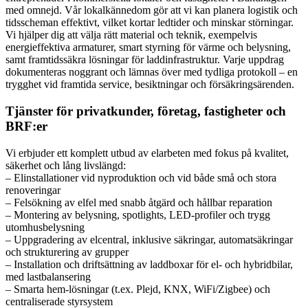
med omnejd. Vår lokalkännedom gör att vi kan planera logistik och
tidsscheman effektivt, vilket kortar ledtider och minskar störningar.
Vi hjälper dig att välja rätt material och teknik, exempelvis
energieffektiva armaturer, smart styrning för värme och belysning,
samt framtidssäkra lösningar för laddinfrastruktur. Varje uppdrag
dokumenteras noggrant och lämnas över med tydliga protokoll – en
trygghet vid framtida service, besiktningar och försäkringsärenden.
Tjänster för privatkunder, företag, fastigheter och
BRF:er
Vi erbjuder ett komplett utbud av elarbeten med fokus på kvalitet,
säkerhet och lång livslängd:
– Elinstallationer vid nyproduktion och vid både små och stora
renoveringar
– Felsökning av elfel med snabb åtgärd och hållbar reparation
– Montering av belysning, spotlights, LED-profiler och trygg
utomhusbelysning
– Uppgradering av elcentral, inklusive säkringar, automatsäkringar
och strukturering av grupper
– Installation och driftsättning av laddboxar för el- och hybridbilar,
med lastbalansering
– Smarta hem-lösningar (t.ex. Plejd, KNX, WiFi/Zigbee) och
centraliserade styrsystem