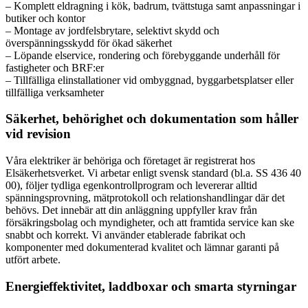
– Komplett eldragning i kök, badrum, tvättstuga samt anpassningar i
butiker och kontor
– Montage av jordfelsbrytare, selektivt skydd och
överspänningsskydd för ökad säkerhet
– Löpande elservice, rondering och förebyggande underhåll för
fastigheter och BRF:er
– Tillfälliga elinstallationer vid ombyggnad, byggarbetsplatser eller
tillfälliga verksamheter
Säkerhet, behörighet och dokumentation som håller
vid revision
Våra elektriker är behöriga och företaget är registrerat hos
Elsäkerhetsverket. Vi arbetar enligt svensk standard (bl.a. SS 436 40
00), följer tydliga egenkontrollprogram och levererar alltid
spänningsprovning, mätprotokoll och relationshandlingar där det
behövs. Det innebär att din anläggning uppfyller krav från
försäkringsbolag och myndigheter, och att framtida service kan ske
snabbt och korrekt. Vi använder etablerade fabrikat och
komponenter med dokumenterad kvalitet och lämnar garanti på
utfört arbete.
Energieffektivitet, laddboxar och smarta styrningar