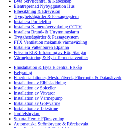
Byta Serviscentral & Kabelskåp
Elentreprenad Nybyggnation Hus
Elbesiktning & Elrevision
Trygghetsåtgärder & Passagesystem
Installera Porttelefon
Installera Kameraövervakning CCTV
Installera Brand- & Utrymningslarm
Trygghetsåtgärder & Passagesystem
FTX Ventilation mekanisk värmeväxling
Installera Vattenburen Elpanna
Fräsa in El & Infräsning av Rör, Slangar
Värmejustering & Byta Termostatventiler
Elinstallation & Byta Elcentral Elskåp
Belysning
Fiberinstallationer, Mesh-nätverk, Fiberoptik & Datanätverk
Installation av Elbilsladdning
Installation av Solceller
Installation av Vitvaror
Installation av Värmepump
Installation av Golvvärme
Installation av Takvärme
Jordfelsbrytare
Smarta Hem + Fjärrstyrning
Automatiska Strömbrytare & Rörelsevakt