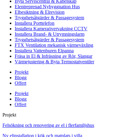
Byta Serviscentral & Kabelskåp
Elentreprenad Nybyggnation Hus
Elbesiktning & Elrevision
Trygghetsåtgärder & Passagesystem
Installera Porttelefon
Installera Kameraövervakning CCTV
Installera Brand- & Utrymningslarm
Trygghetsåtgärder & Passagesystem
FTX Ventilation mekanisk värmeväxling
Installera Vattenburen Elpanna
Fräsa in El & Infräsning av Rör, Slangar
Värmejustering & Byta Termostatventiler
Projekt
Blogg
Offert
Projekt
Blogg
Offert
Projekt
Felsökning och renovering av el i flerfamiljshus
Ny elinstallation i kök och matplats i villa