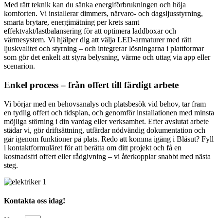
Med rätt teknik kan du sänka energiförbrukningen och höja
komforten. Vi installerar dimmers, närvaro- och dagsljusstyrning,
smarta brytare, energimätning per krets samt
effektvakt/lastbalansering för att optimera laddboxar och
värmesystem. Vi hjälper dig att välja LED-armaturer med rätt
ljuskvalitet och styrning – och integrerar lösningarna i plattformar
som gör det enkelt att styra belysning, värme och uttag via app eller
scenarion.
Enkel process – från offert till färdigt arbete
Vi börjar med en behovsanalys och platsbesök vid behov, tar fram
en tydlig offert och tidsplan, och genomför installationen med minsta
möjliga störning i din vardag eller verksamhet. Efter avslutat arbete
städar vi, gör driftsättning, utfärdar nödvändig dokumentation och
går igenom funktioner på plats. Redo att komma igång i Blåsut? Fyll
i kontaktformuläret för att berätta om ditt projekt och få en
kostnadsfri offert eller rådgivning – vi återkopplar snabbt med nästa
steg.
Kontakta oss idag!