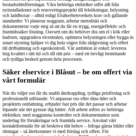
bostadsrättsföreningar. Våra behöriga elektriker utför allt från
nyinstallationer och renoveringsprojekt till felsökningar, belysning
och laddboxar – alltid enligt Elsäkerhetsverkets krav och gällande
standarder. Vi planerar noggrant, arbetar metodiskt och
dokumenterar varje steg så att du får en trygg, energieffektiv och
framtidssäker lösning. Oavsett om du behöver dra om el i kök eller
badrum, uppgradera elcentralen, optimera belysningen eller bygga in
smart styrning hjälper vi dig hela vägen från rådgivning och offert
till driftsättning och egenkontroll. Vår ambition är enkel: leverera
hög kvalitet i rätt tid och till rätt pris – med ett trevligt bemötande
och tydliga besked genom hela processen.
Säker elservice i Blåsut – be om offert via
vårt formulär
När du väljer oss får du snabb återkoppling, tydliga prisförslag och
professionellt utförande. Vi anpassar oss efter dina tider och
projektets omfattning, erbjuder fast pris där det passar och arbetar
löpande när det gynnar dig bättre. Allt arbete utförs av behöriga
elektriker, med noggranna kontroller och dokumentation som
underlag för försäkringar och framtida service. Använd vårt
kontaktformulär för att beskriva ditt behov – bifoga gärna bilder eller
ritningar – så återkommer vi med förslag och offert. För