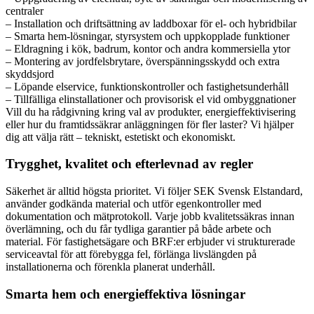
centraler
– Installation och driftsättning av laddboxar för el- och hybridbilar
– Smarta hem-lösningar, styrsystem och uppkopplade funktioner
– Eldragning i kök, badrum, kontor och andra kommersiella ytor
– Montering av jordfelsbrytare, överspänningsskydd och extra
skyddsjord
– Löpande elservice, funktionskontroller och fastighetsunderhåll
– Tillfälliga elinstallationer och provisorisk el vid ombyggnationer
Vill du ha rådgivning kring val av produkter, energieffektivisering
eller hur du framtidssäkrar anläggningen för fler laster? Vi hjälper
dig att välja rätt – tekniskt, estetiskt och ekonomiskt.
Trygghet, kvalitet och efterlevnad av regler
Säkerhet är alltid högsta prioritet. Vi följer SEK Svensk Elstandard,
använder godkända material och utför egenkontroller med
dokumentation och mätprotokoll. Varje jobb kvalitetssäkras innan
överlämning, och du får tydliga garantier på både arbete och
material. För fastighetsägare och BRF:er erbjuder vi strukturerade
serviceavtal för att förebygga fel, förlänga livslängden på
installationerna och förenkla planerat underhåll.
Smarta hem och energieffektiva lösningar