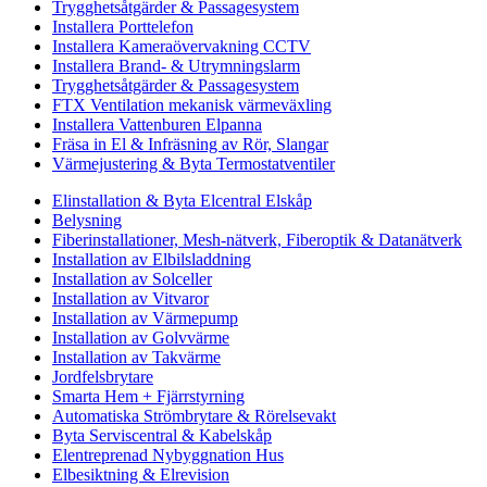
Trygghetsåtgärder & Passagesystem
Installera Porttelefon
Installera Kameraövervakning CCTV
Installera Brand- & Utrymningslarm
Trygghetsåtgärder & Passagesystem
FTX Ventilation mekanisk värmeväxling
Installera Vattenburen Elpanna
Fräsa in El & Infräsning av Rör, Slangar
Värmejustering & Byta Termostatventiler
Elinstallation & Byta Elcentral Elskåp
Belysning
Fiberinstallationer, Mesh-nätverk, Fiberoptik & Datanätverk
Installation av Elbilsladdning
Installation av Solceller
Installation av Vitvaror
Installation av Värmepump
Installation av Golvvärme
Installation av Takvärme
Jordfelsbrytare
Smarta Hem + Fjärrstyrning
Automatiska Strömbrytare & Rörelsevakt
Byta Serviscentral & Kabelskåp
Elentreprenad Nybyggnation Hus
Elbesiktning & Elrevision