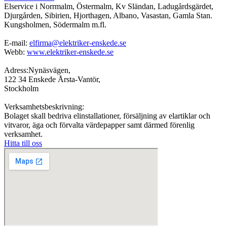
Elservice i Norrmalm, Östermalm, Kv Sländan, Ladugårdsgärdet,
Djurgården, Sibirien, Hjorthagen, Albano, Vasastan, Gamla Stan.
Kungsholmen, Södermalm m.fl.
E-mail:
elfirma@elektriker-enskede.se
Webb:
www.elektriker-enskede.se
Adress:Nynäsvägen,
122 34 Enskede Årsta-Vantör,
Stockholm
Verksamhetsbeskrivning:
Bolaget skall bedriva elinstallationer, försäljning av elartiklar och
vitvaror, äga och förvalta värdepapper samt därmed förenlig
verksamhet.
Hitta till oss