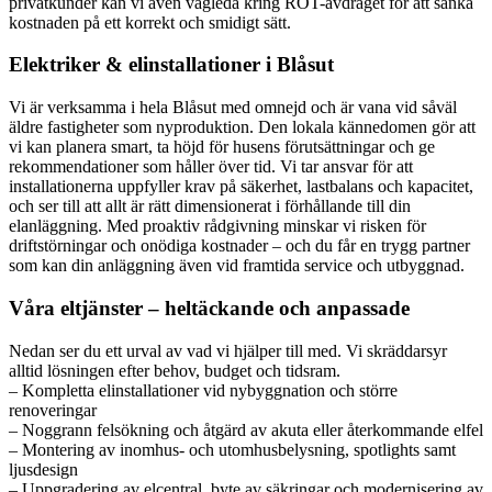
privatkunder kan vi även vägleda kring ROT-avdraget för att sänka
kostnaden på ett korrekt och smidigt sätt.
Elektriker & elinstallationer i Blåsut
Vi är verksamma i hela Blåsut med omnejd och är vana vid såväl
äldre fastigheter som nyproduktion. Den lokala kännedomen gör att
vi kan planera smart, ta höjd för husens förutsättningar och ge
rekommendationer som håller över tid. Vi tar ansvar för att
installationerna uppfyller krav på säkerhet, lastbalans och kapacitet,
och ser till att allt är rätt dimensionerat i förhållande till din
elanläggning. Med proaktiv rådgivning minskar vi risken för
driftstörningar och onödiga kostnader – och du får en trygg partner
som kan din anläggning även vid framtida service och utbyggnad.
Våra eltjänster – heltäckande och anpassade
Nedan ser du ett urval av vad vi hjälper till med. Vi skräddarsyr
alltid lösningen efter behov, budget och tidsram.
– Kompletta elinstallationer vid nybyggnation och större
renoveringar
– Noggrann felsökning och åtgärd av akuta eller återkommande elfel
– Montering av inomhus- och utomhusbelysning, spotlights samt
ljusdesign
– Uppgradering av elcentral, byte av säkringar och modernisering av