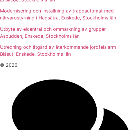
Modernisering och inställning av trappautomat med
närvarostyrning i Hagsätra, Enskede, Stockholms län
Utbyte av elcentral och ommärkning av grupper i
Aspudden, Enskede, Stockholms län
Utredning och åtgärd av återkommande jordfelslarm i
Blåsut, Enskede, Stockholms län
© 2026