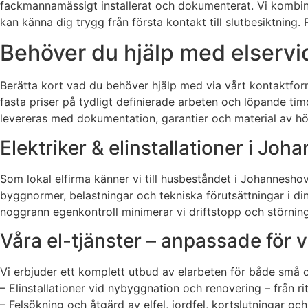
fackmannamässigt installerat och dokumenterat. Vi kombin
kan känna dig trygg från första kontakt till slutbesiktning.
Behöver du hjälp med elservi
Berätta kort vad du behöver hjälp med via vårt kontaktfor
fasta priser på tydligt definierade arbeten och löpande timd
levereras med dokumentation, garantier och material av hög
Elektriker & elinstallationer i Jo
Som lokal elfirma känner vi till husbeståndet i Johannesho
byggnormer, belastningar och tekniska förutsättningar i d
noggrann egenkontroll minimerar vi driftstopp och störninga
Våra el-tjänster – anpassade för v
Vi erbjuder ett komplett utbud av elarbeten för både små o
– Elinstallationer vid nybyggnation och renovering – från ritn
– Felsökning och åtgärd av elfel, jordfel, kortslutningar 