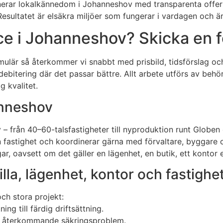
erar lokalkännedom i Johanneshov med transparenta offerte
 Resultatet är elsäkra miljöer som fungerar i vardagen och ä
ce i Johanneshov? Skicka en f
mulär så återkommer vi snabbt med prisbild, tidsförslag o
ebitering där det passar bättre. Allt arbete utförs av behör
 kvalitet.
hanneshov
v – från 40–60-talsfastigheter till nyproduktion runt Glob
in fastighet och koordinerar gärna med förvaltare, byggare
r, oavsett om det gäller en lägenhet, en butik, ett kontor e
illa, lägenhet, kontor och fastighe
ch stora projekt:
ing till färdig driftsättning.
och återkommande säkringsproblem.