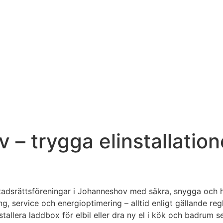
 – trygga elinstallation
tadsrättsföreningar i Johanneshov med säkra, snygga och hål
kning, service och energioptimering – alltid enligt gällande 
allera laddbox för elbil eller dra ny el i kök och badrum ser 