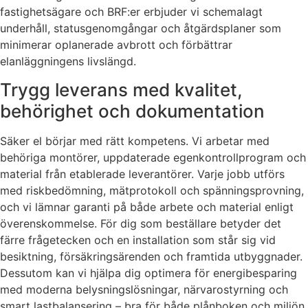
fastighetsägare och BRF:er erbjuder vi schemalagt
underhåll, statusgenomgångar och åtgärdsplaner som
minimerar oplanerade avbrott och förbättrar
elanläggningens livslängd.
Trygg leverans med kvalitet,
behörighet och dokumentation
Säker el börjar med rätt kompetens. Vi arbetar med
behöriga montörer, uppdaterade egenkontrollprogram och
material från etablerade leverantörer. Varje jobb utförs
med riskbedömning, mätprotokoll och spänningsprovning,
och vi lämnar garanti på både arbete och material enligt
överenskommelse. För dig som beställare betyder det
färre frågetecken och en installation som står sig vid
besiktning, försäkringsärenden och framtida utbyggnader.
Dessutom kan vi hjälpa dig optimera för energibesparing
med moderna belysningslösningar, närvarostyrning och
smart lastbalansering – bra för både plånboken och miljön.