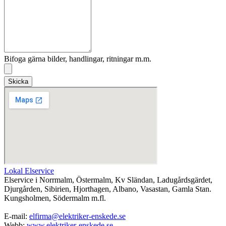
Bifoga gärna bilder, handlingar, ritningar m.m.
Skicka
Lokal Elservice
Elservice i Norrmalm, Östermalm, Kv Sländan, Ladugårdsgärdet,
Djurgården, Sibirien, Hjorthagen, Albano, Vasastan, Gamla Stan.
Kungsholmen, Södermalm m.fl.
E-mail:
elfirma@elektriker-enskede.se
Webb:
www.elektriker-enskede.se