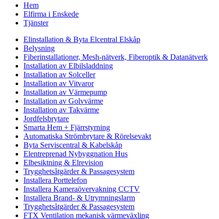
Hem
Elfirma i Enskede
Tjänster
Elinstallation & Byta Elcentral Elskåp
Belysning
Fiberinstallationer, Mesh-nätverk, Fiberoptik & Datanätverk
Installation av Elbilsladdning
Installation av Solceller
Installation av Vitvaror
Installation av Värmepump
Installation av Golvvärme
Installation av Takvärme
Jordfelsbrytare
Smarta Hem + Fjärrstyrning
Automatiska Strömbrytare & Rörelsevakt
Byta Serviscentral & Kabelskåp
Elentreprenad Nybyggnation Hus
Elbesiktning & Elrevision
Trygghetsåtgärder & Passagesystem
Installera Porttelefon
Installera Kameraövervakning CCTV
Installera Brand- & Utrymningslarm
Trygghetsåtgärder & Passagesystem
FTX Ventilation mekanisk värmeväxling