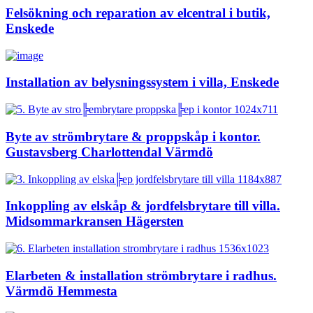
Felsökning och reparation av elcentral i butik,
Enskede
Installation av belysningssystem i villa, Enskede
Byte av strömbrytare & proppskåp i kontor.
Gustavsberg Charlottendal Värmdö
Inkoppling av elskåp & jordfelsbrytare till villa.
Midsommarkransen Hägersten
Elarbeten & installation strömbrytare i radhus.
Värmdö Hemmesta