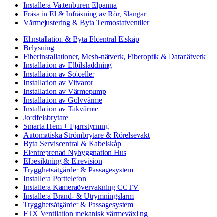
Installera Vattenburen Elpanna
Fräsa in El & Infräsning av Rör, Slangar
Värmejustering & Byta Termostatventiler
Elinstallation & Byta Elcentral Elskåp
Belysning
Fiberinstallationer, Mesh-nätverk, Fiberoptik & Datanätverk
Installation av Elbilsladdning
Installation av Solceller
Installation av Vitvaror
Installation av Värmepump
Installation av Golvvärme
Installation av Takvärme
Jordfelsbrytare
Smarta Hem + Fjärrstyrning
Automatiska Strömbrytare & Rörelsevakt
Byta Serviscentral & Kabelskåp
Elentreprenad Nybyggnation Hus
Elbesiktning & Elrevision
Trygghetsåtgärder & Passagesystem
Installera Porttelefon
Installera Kameraövervakning CCTV
Installera Brand- & Utrymningslarm
Trygghetsåtgärder & Passagesystem
FTX Ventilation mekanisk värmeväxling